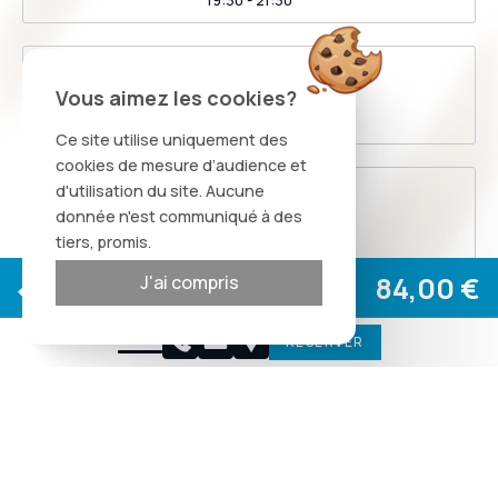
19:30 - 21:30
Mardi
Vous aimez les cookies?
12:00 - 14:00
19:30 - 21:30
Ce site utilise uniquement des
cookies de mesure d’audience et
Mercredi
d'utilisation du site. Aucune
donnée n'est communiqué à des
12:00 - 14:00
tiers, promis.
19:30 - 21:30
Site officiel
84,00 €
J'ai compris
Meilleur tarif garanti
Jeudi
12:00 - 14:00
RÉSERVER
Vos dates
19:30 - 21:30
Vendredi
Gagnez
4,62 €
avec
12:00 - 14:00
RÉSERVER EN DIRECT
19:30 - 21:30