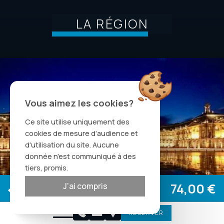
LA RÉGION
Vous aimez les cookies?
Ce site utilise uniquement des
cookies de mesure d’audience et
d'utilisation du site. Aucune
donnée n'est communiqué à des
tiers, promis.
Site officiel
74,00 €
J'ai compris
Meilleur tarif garanti
+
RÉSERVER
Vos dates