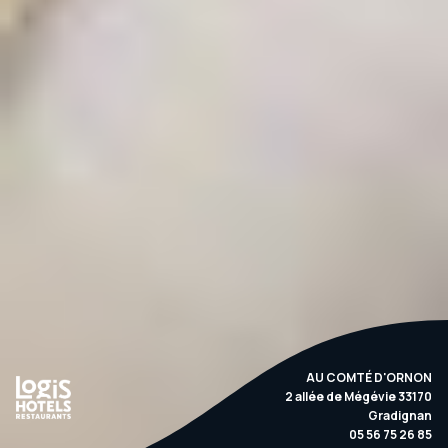
AU COMTÉ D'ORNON
2 allée de Mégévie
33170
Gradignan
05 56 75 26 85