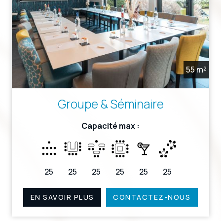
55 m²
Groupe & Séminaire
Capacité max :
25
25
25
25
25
25
EN SAVOIR PLUS
CONTACTEZ-NOUS